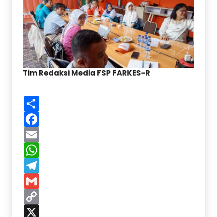
Tim Redaksi Media FSP FARKES-R
Share
Facebook
Email
WhatsApp
Telegram
Gmail
Copy
Link
X