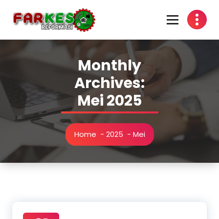
Skip
to
content
Monthly
Archives:
Mei 2025
Home
-
2025
-
Mei