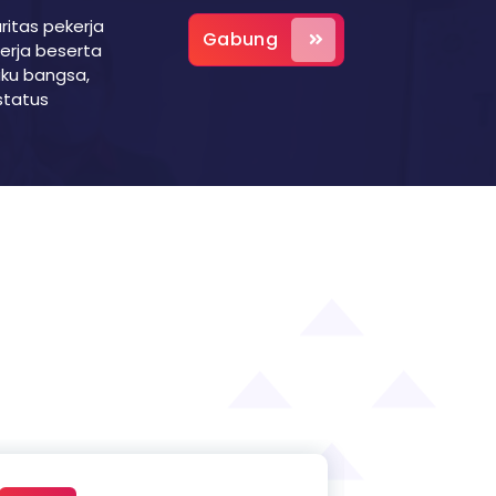
itas pekerja
Gabung
erja beserta
ku bangsa,
 status