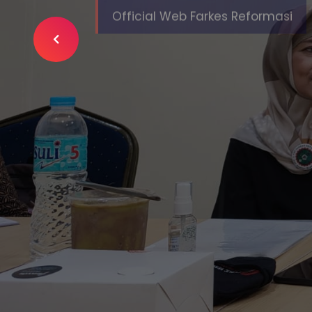
Media
Digital
SLIDE
Kami berusaha menyediakan wadah med
informasi terbaru dan terkini.