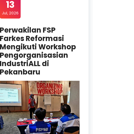
13
29
Jul, 2026
Jun, 2026
Perwakilan FSP
Menole
Farkes Reformasi
Depan: 
Mengikuti Workshop
Energi 
Pengorganisasian
Wilaya
IndustriALL di
Batuba
Pekanbaru
SUARA FARK
Internationa
(ILO) melalu