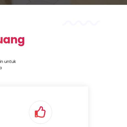
juang
n untuk
a