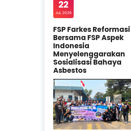
22
Jul, 2026
s
FSP Farkes Reformasi
Bersama FSP Aspek
latihan
Indonesia
n Kerja
Menyelenggarakan
Sosialisasi Bahaya
Asbestos