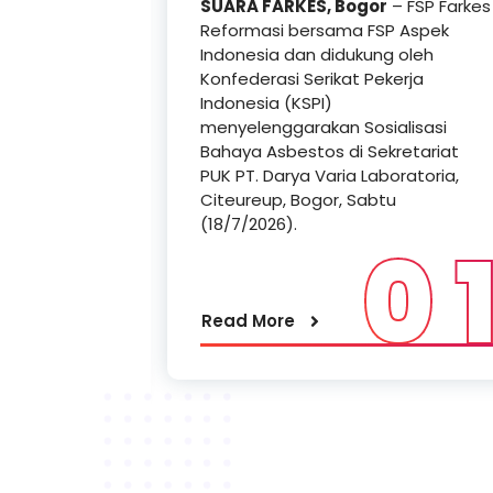
ta
– Hari
SUARA FARKES, Bogor
– FSP Farkes
tempat di
Reformasi bersama FSP Aspek
 Cempaka
Indonesia dan didukung oleh
eformasi
Konfederasi Serikat Pekerja
rjanjian
Indonesia (KSPI)
engan topik
menyelenggarakan Sosialisasi
daptif dan
Bahaya Asbestos di Sekretariat
Tengah
PUK PT. Darya Varia Laboratoria,
a”.
Citeureup, Bogor, Sabtu
gara atas
(18/7/2026).
0 
 LO Norway.
 6
Read More