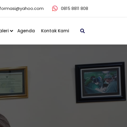
eformasi@yahoo.com
0815 8811 808
leri
Agenda
Kontak Kami