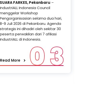
SUARA FARKES, Pekanbaru
–
resmi meny
IndustriALL Indonesia Council
“Lokakarya P
menggelar Workshop
Transisi Ener
Pengorganisasian selama dua hari,
Indonesia”. 
8-9 Juli 2026 di Pekanbaru. Agenda
berlangsung
strategis ini dihadiri oleh sekitar 30
Juni 2026 di
peserta perwakilan dari 7 afiliasi
Timur. Agend
IndustriALL di Indonesia.
langsung ole
0 3
Direktur Kan
dan Timor L
Read More
Read More