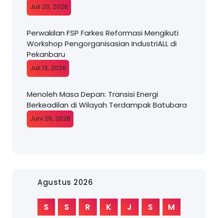
Juli 20, 2026
Perwakilan FSP Farkes Reformasi Mengikuti
Workshop Pengorganisasian IndustriALL di
Pekanbaru
Juli 13, 2026
Menoleh Masa Depan: Transisi Energi
Berkeadilan di Wilayah Terdampak Batubara
Juni 29, 2026
Agustus 2026
S
S
R
K
J
S
M