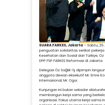
SUARA FARKES, Jakarta
– Sabtu, 25
penguatan solidaritas serikat pekerja 
Kesehatan dan Sosial dari Türkiye, Öz
DPP FSP FARKES Reformasi di Jakarta.
Delegasi Öz Sağlık-İş dipimpin langsu
anggota dewan eksekutif Mr. Emre Ko
Internasional, Mr. Ogur.
Kunjungan ini bukan sekadar silaturah
membangun kerja sama yang berkela
organisasi. Fokus utama kerja sama in