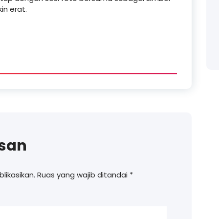
in erat.
asan
likasikan.
Ruas yang wajib ditandai
*