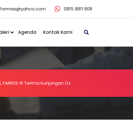
eformasi@yahoo.com
0815 8811 808
leri
Agenda
Kontak Kami
al, FARKES-R Terima Kunjungan Öz