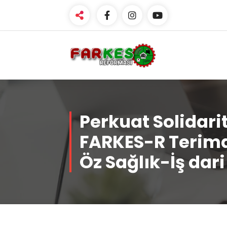
Skip
to
content
Perkuat Solidari
FARKES-R Terim
Öz Sağlık-İş dari