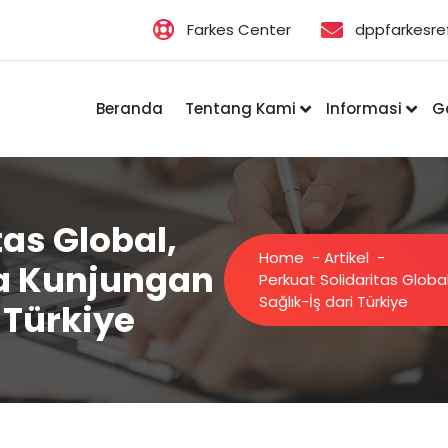
Farkes Center
dppfarkesr
Beranda
Tentang Kami
Informasi
Ga
tas Global,
Home
-
Artikel
-
a Kunjungan
Perkuat Solidaritas Glob
Sağlık-İş dari Türkiye
 Türkiye