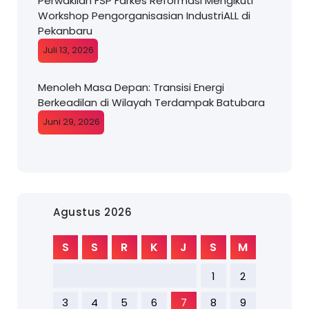
Perwakilan FSP Farkes Reformasi Mengikuti
Workshop Pengorganisasian IndustriALL di
Pekanbaru
Juli 13, 2026
Menoleh Masa Depan: Transisi Energi
Berkeadilan di Wilayah Terdampak Batubara
Juni 29, 2026
Agustus 2026
S
S
R
K
J
S
M
1
2
3
4
5
6
7
8
9