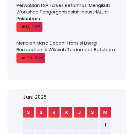
Perwakilan FSP Farkes Reformasi Mengikuti
Workshop Pengorganisasian IndustriALL di
Pekanbaru
Juli 13, 2026
Menoleh Masa Depan: Transisi Energi
Berkeadilan di Wilayah Terdampak Batubara
Juni 29, 2026
Juni 2025
S
S
R
K
J
S
M
1