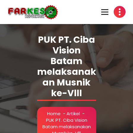
Skip
to
content
PUK PT. Ciba
Vision
Batam
melaksanak
an Musnik
ke-Vlll
Home
-
Artikel
-
PUK PT. Ciba Vision
Batam melaksanakan