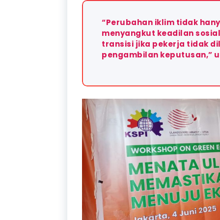
“Perubahan iklim tidak hany
menyangkut keadilan sosial 
transisi jika pekerja tidak
pengambilan keputusan,” u