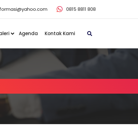
eformasi@yahoo.com
0815 8811 808
leri
Agenda
Kontak Kami