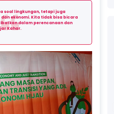
a soal lingkungan, tetapi juga
dan ekonomi. Kita tidak bisa bicara
 dilibatkan dalam perencanaan dan
jar Kahar.