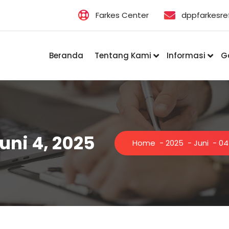
Farkes Center
dppfarkesr
Beranda
Tentang Kami
Informasi
Ga
uni 4, 2025
Home
-
2025
-
Juni
-
04