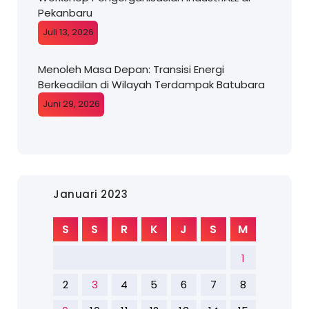
Pekanbaru
Juli 13, 2026
Menoleh Masa Depan: Transisi Energi
Berkeadilan di Wilayah Terdampak Batubara
Juni 29, 2026
Januari 2023
S
S
R
K
J
S
M
1
2
3
4
5
6
7
8